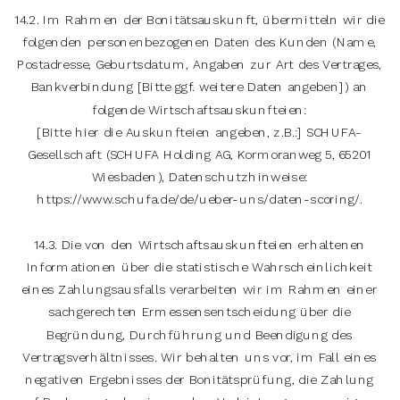
14.2. Im Rahmen der Bonitätsauskunft, übermitteln wir die
folgenden personenbezogenen Daten des Kunden (Name,
Postadresse, Geburtsdatum, Angaben zur Art des Vertrages,
Bankverbindung [Bitte ggf. weitere Daten angeben]) an
folgende Wirtschaftsauskunfteien:
[Bitte hier die Auskunfteien angeben, z.B.:] SCHUFA-
Gesellschaft (SCHUFA Holding AG, Kormoranweg 5, 65201
Wiesbaden), Datenschutzhinweise:
https://www.schufa.de/de/ueber-uns/daten-scoring/.
14.3. Die von den Wirtschaftsauskunfteien erhaltenen
Informationen über die statistische Wahrscheinlichkeit
eines Zahlungsausfalls verarbeiten wir im Rahmen einer
sachgerechten Ermessensentscheidung über die
Begründung, Durchführung und Beendigung des
Vertragsverhältnisses. Wir behalten uns vor, im Fall eines
negativen Ergebnisses der Bonitätsprüfung, die Zahlung