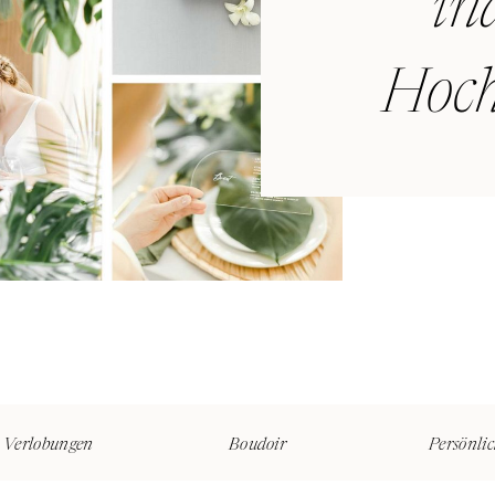
in
Hoch
Verlobungen
Boudoir
Persönlic