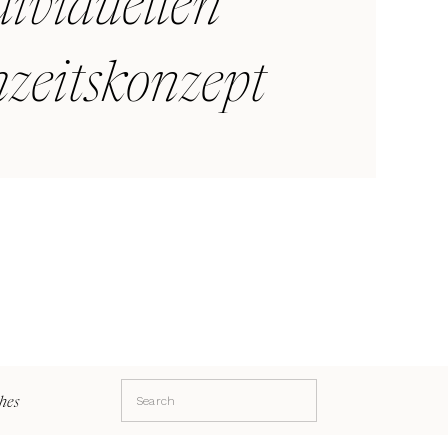
dividuellen
zeitskonzept
Search
hes
for: